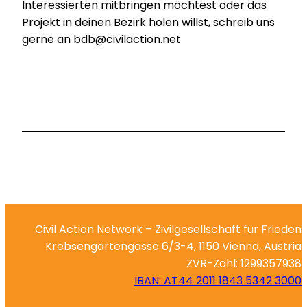
Interessierten mitbringen möchtest oder das
Projekt in deinen Bezirk holen willst, schreib uns
gerne an bdb@civilaction.net
Civil Action Network – Zivilgesellschaft für Frieden
Krebsengartengasse 6/3-4, 1150 Vienna, Austria
ZVR-Zahl: 1299357938
IBAN: AT44 2011 1843 5342 3000